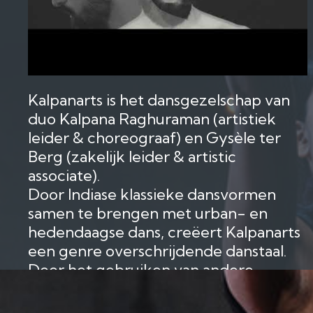
Kalpanarts is het dansgezelschap van
duo Kalpana Raghuraman (artistiek
leider & choreograaf) en Gysèle ter
Berg (zakelijk leider & artistic
associate).
Door Indiase klassieke dansvormen
samen te brengen met urban- en
hedendaagse dans, creëert Kalpanarts
een genre overschrijdende danstaal.
Door het gebruiken van andere
inspiratiebronnen dan enkel Westerse,
en het inzetten van performers uit