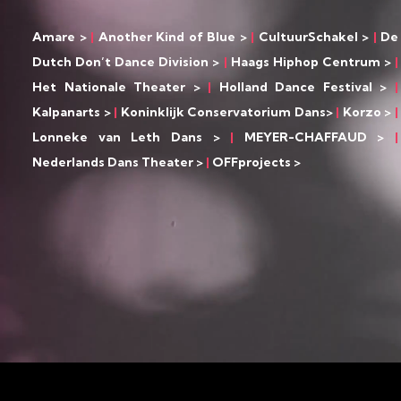
Amare >
|
Another Kind of Blue >
|
CultuurSchakel >
|
De
Dutch Don’t Dance Division >
|
Haags Hiphop Centrum >
|
Het Nationale Theater >
|
Holland Dance Festival >
|
Kalpanarts >
| ​​​​​​​
Koninklijk Conservatorium Dans>
|
Korzo >
|
Lonneke van Leth Dans >
|
MEYER-CHAFFAUD >
|
Nederlands Dans Theater >
|
OFFprojects >