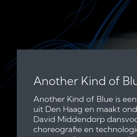
Another Kind of Blue
Another Kind of Blue is een innovatief
uit Den Haag en maakt onder leiding v
David Middendorp dansvoorstellingen 
choreografie en technologie vanuit één 
samensmelten tot een geïntegreerd geh
resulteert in bijzondere en hybride werk
en uitdagen om te reflecteren op een d
beheerste wereld.