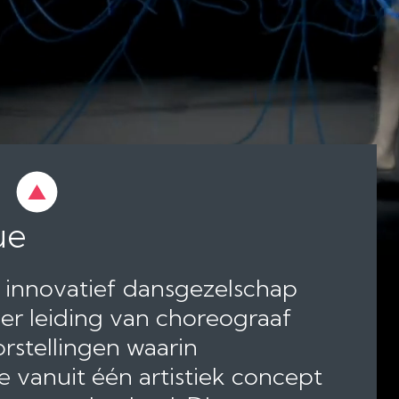
 dansgezelschap
an choreograaf
waarin
artistiek concept
eel. Dit
en die inspireren
oor technologie